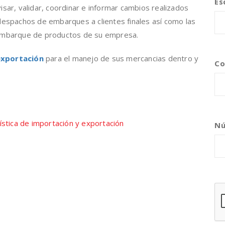
Es
sar, validar, coordinar e informar cambios realizados
despachos de embarques a clientes finales así como las
 embarque de productos de su empresa.
exportación
para el manejo de sus mercancias dentro y
Co
tica de importación y
ística de importación y exportación
Nú
ca de importación y
uilla
ca de importación y
ena