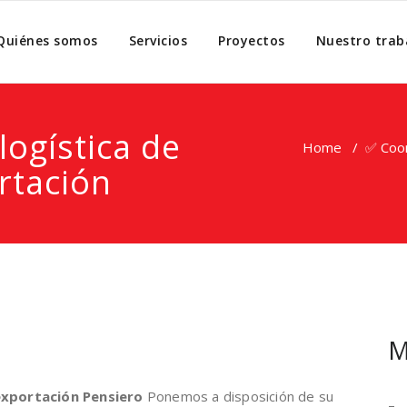
Quiénes somos
Servicios
Proyectos
Nuestro trab
logística de
Home
/
✅ Coor
rtación
M
exportación Pensiero
Ponemos a disposición de su