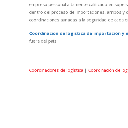
empresa personal altamente calificado en supervi
dentro del proceso de importaciones, arribos y 
coordinaciones aunadas a la seguridad de cada
Coordinación de logística de importación y 
fuera del país
Coordinadores de logís
Coordinadores de logística
|
Coordinación de log
exportación
Coordinación de logísti
exportación en Barranq
Coordinación de logísti
exportación en Cartag