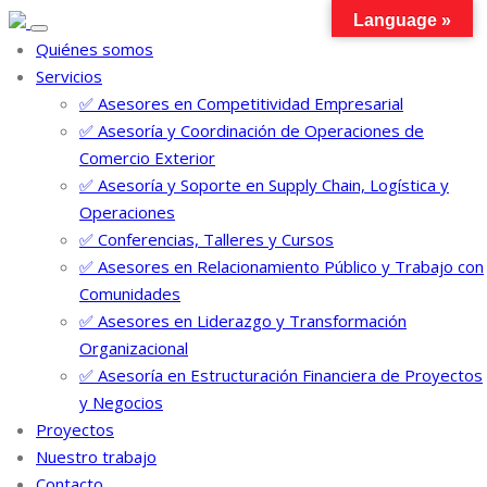
Language »
Toggle
Quiénes somos
navigation
Servicios
✅ Asesores en Competitividad Empresarial
✅ Asesoría y Coordinación de Operaciones de
Comercio Exterior
✅ Asesoría y Soporte en Supply Chain, Logística y
Operaciones
✅ Conferencias, Talleres y Cursos
✅ Asesores en Relacionamiento Público y Trabajo con
Comunidades
✅ Asesores en Liderazgo y Transformación
Organizacional
✅ Asesoría en Estructuración Financiera de Proyectos
y Negocios
Proyectos
Nuestro trabajo
Contacto